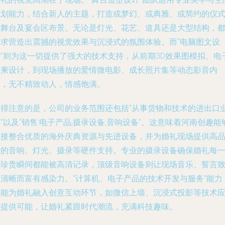
规划能力，结合新人的主题，打造或梦幻、或典雅、或简约的仪
主舞台及宴会区布景。无论是灯光、花艺、道具还是大型结构，
力求营造出震撼的视觉效果与沉浸式的氛围体验。而“电脑图文设
计”则为这一切提供了强大的技术支持，从前期3D效果图模拟、电
请柬设计，到现场播放的爱情微电影、成长照片集等动态影音内
容，无不精致动人，情感饱满。
值得注意的是，公司的业务范围还包括“从事货物和技术的进出口
”以及“销售:电子产品,摄录设备,音响设备”。这意味着河南创趣能
直接整合优质的海外庆典资源与先进设备，并为婚礼现场提供高
质的音响、灯光、摄录等硬件支持。专业的摄录设备确保婚礼每
个珍贵瞬间都能被高清记录，顶级音响设备则让现场音乐、誓言
辞清晰而富有感染力。“计算机、电子产品的技术开发与服务”能力
更能为婚礼融入创意互动环节，如微信上墙、沉浸式投影等技术
用提供可能，让婚礼紧跟时代潮流，充满科技趣味。