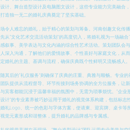
象设计、舞台造型设计及电脑图文设计，这些专业能力完美融合
为打造独一无二的婚礼庆典奠定了坚实基础。
一场令人难忘的婚礼，始于精心的策划与筹备。河南创趣文化传
首先从“文化艺术交流活动策划”的高度切入，将婚礼视为一场融合
情感叙事、美学表达与文化内涵的综合性艺术活动。策划团队会
新人深入沟通，了解他们的爱情故事、个性喜好与家庭文化，从
确定婚礼的主题、基调与流程，确保庆典既个性鲜明又流畅感人
紧随其后的“礼仪服务”则确保了庆典的庄重、典雅与顺畅。专业的
仪团队提供从流程督导、环节衔接到场务协调的全方位服务，让
人与宾客都能沉浸于温馨幸福的氛围中，无需为琐事烦忧。“企业
象设计”的专业素养被巧妙运用于婚礼的视觉体系构建，包括标志
的婚礼Logo、统一的色彩与字体方案，使请柬、迎宾牌、桌卡等
有视觉元素形成和谐整体，提升婚礼的品牌感与专属感。
婚礼的视觉高潮在于现场。“舞台造型设计”团队运用专业美学与空