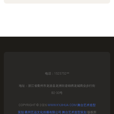
电话：1525752**
地址：浙江省衢州市龙游县龙洲街道锦绣龙城商业步行街
B2-30号
COPYRIGHT © 2026
WWW.KYJIHUA.COM
舞台艺术造型
策划
衢州艺远文化传播有限公司
舞台艺术造型策划
版权所