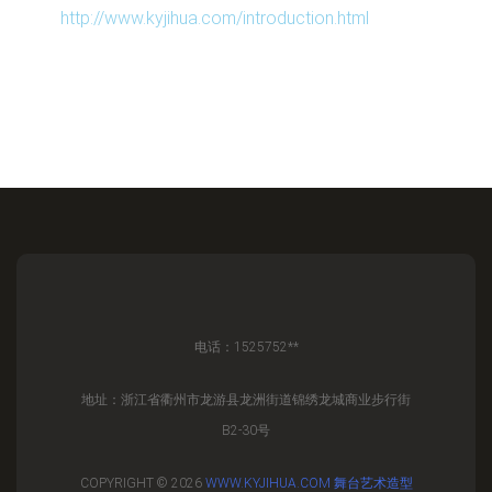
http://www.kyjihua.com/introduction.html
电话：1525752**
地址：浙江省衢州市龙游县龙洲街道锦绣龙城商业步行街
B2-30号
COPYRIGHT © 2026
WWW.KYJIHUA.COM
舞台艺术造型