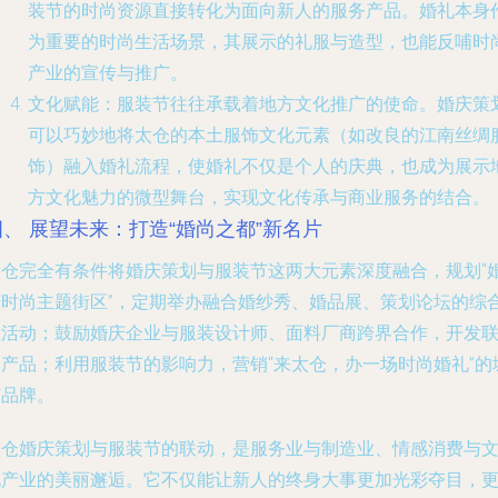
装节的时尚资源直接转化为面向新人的服务产品。婚礼本身
为重要的时尚生活场景，其展示的礼服与造型，也能反哺时
产业的宣传与推广。
文化赋能
：服装节往往承载着地方文化推广的使命。婚庆策
可以巧妙地将太仓的本土服饰文化元素（如改良的江南丝绸
饰）融入婚礼流程，使婚礼不仅是个人的庆典，也成为展示
方文化魅力的微型舞台，实现文化传承与商业服务的结合。
四、 展望未来：打造“婚尚之都”新名片
太仓完全有条件将婚庆策划与服装节这两大元素深度融合，规划“
庆时尚主题街区”，定期举办融合婚纱秀、婚品展、策划论坛的综
性活动；鼓励婚庆企业与服装设计师、面料厂商跨界合作，开发
名产品；利用服装节的影响力，营销“来太仓，办一场时尚婚礼”的
市品牌。
太仓婚庆策划与服装节的联动，是服务业与制造业、情感消费与
化产业的美丽邂逅。它不仅能让新人的终身大事更加光彩夺目，