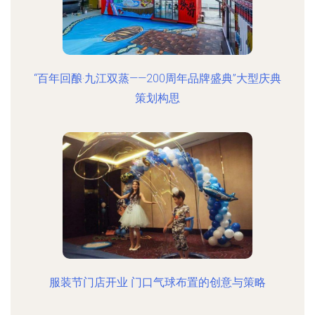
“百年回酿·九江双蒸——200周年品牌盛典”大型庆典
策划构思
服装节门店开业 门口气球布置的创意与策略