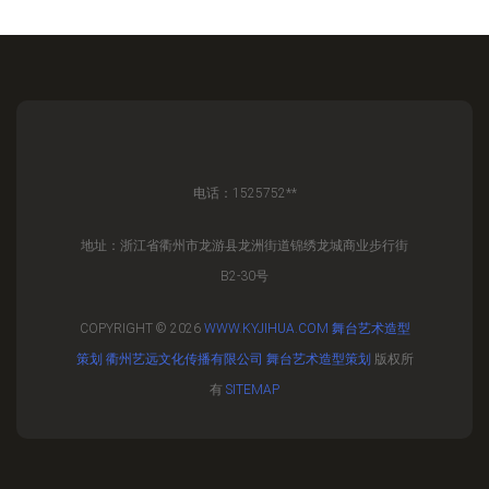
电话：1525752**
地址：浙江省衢州市龙游县龙洲街道锦绣龙城商业步行街
B2-30号
COPYRIGHT © 2026
WWW.KYJIHUA.COM
舞台艺术造型
策划
衢州艺远文化传播有限公司
舞台艺术造型策划
版权所
有
SITEMAP