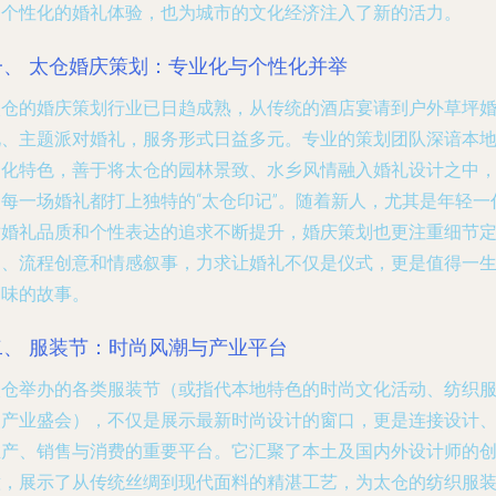
和个性化的婚礼体验，也为城市的文化经济注入了新的活力。
一、 太仓婚庆策划：专业化与个性化并举
太仓的婚庆策划行业已日趋成熟，从传统的酒店宴请到户外草坪
礼、主题派对婚礼，服务形式日益多元。专业的策划团队深谙本
文化特色，善于将太仓的园林景致、水乡风情融入婚礼设计之中
使每一场婚礼都打上独特的“太仓印记”。随着新人，尤其是年轻一
对婚礼品质和个性表达的追求不断提升，婚庆策划也更注重细节
制、流程创意和情感叙事，力求让婚礼不仅是仪式，更是值得一
回味的故事。
二、 服装节：时尚风潮与产业平台
太仓举办的各类服装节（或指代本地特色的时尚文化活动、纺织
装产业盛会），不仅是展示最新时尚设计的窗口，更是连接设计
生产、销售与消费的重要平台。它汇聚了本土及国内外设计师的
意，展示了从传统丝绸到现代面料的精湛工艺，为太仓的纺织服