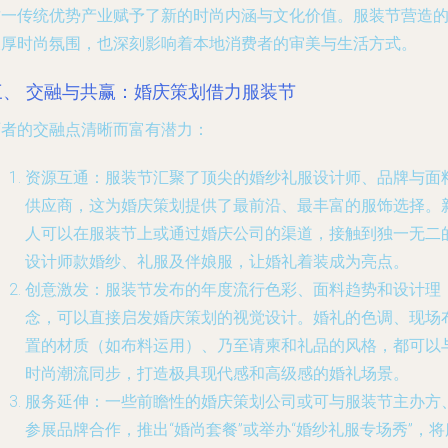
这一传统优势产业赋予了新的时尚内涵与文化价值。服装节营造
浓厚时尚氛围，也深刻影响着本地消费者的审美与生活方式。
三、 交融与共赢：婚庆策划借力服装节
两者的交融点清晰而富有潜力：
资源互通
：服装节汇聚了顶尖的婚纱礼服设计师、品牌与面
供应商，这为婚庆策划提供了最前沿、最丰富的服饰选择。
人可以在服装节上或通过婚庆公司的渠道，接触到独一无二
设计师款婚纱、礼服及伴娘服，让婚礼着装成为亮点。
创意激发
：服装节发布的年度流行色彩、面料趋势和设计理
念，可以直接启发婚庆策划的视觉设计。婚礼的色调、现场
置的材质（如布料运用）、乃至请柬和礼品的风格，都可以
时尚潮流同步，打造极具现代感和高级感的婚礼场景。
服务延伸
：一些前瞻性的婚庆策划公司或可与服装节主办方
参展品牌合作，推出“婚尚套餐”或举办“婚纱礼服专场秀”，将