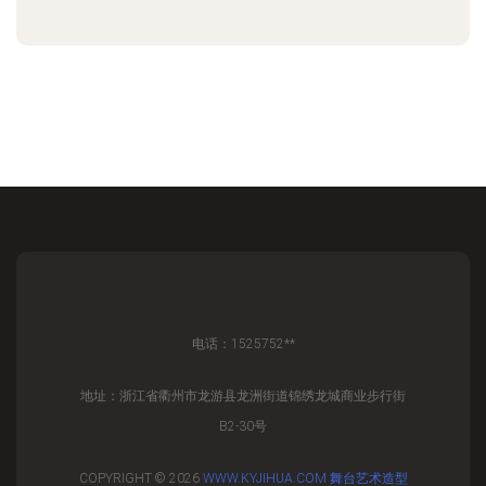
电话：1525752**
地址：浙江省衢州市龙游县龙洲街道锦绣龙城商业步行街
B2-30号
COPYRIGHT © 2026
WWW.KYJIHUA.COM
舞台艺术造型