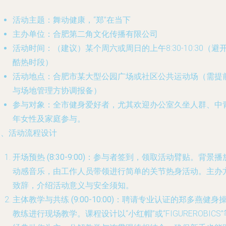
活动主题
：舞动健康，“郑”在当下
主办单位
：合肥第二角文化传播有限公司
活动时间
：（建议）某个周六或周日的上午8:30-10:30（避
酷热时段）
活动地点
：合肥市某大型公园广场或社区公共运动场（需提
与场地管理方协调报备）
参与对象
：全市健身爱好者，尤其欢迎办公室久坐人群、中
年女性及家庭参与。
四、活动流程设计
开场预热 (8:30-9:00)
：参与者签到，领取活动臂贴。背景播
动感音乐，由工作人员带领进行简单的关节热身活动。主办
致辞，介绍活动意义与安全须知。
主体教学与共练 (9:00-10:00)
：聘请专业认证的郑多燕健身
教练进行现场教学。课程设计以“小红帽”或“FIGUREROBICS”