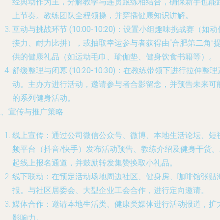
经典动作为主，分解教学与连贯跟练相结合，确保新手也能
上节奏。教练团队全程领操，并穿插健康知识讲解。
互动与挑战环节 (10:00-10:20)
：设置小组趣味挑战赛（如动
接力、耐力比拼），或抽取幸运参与者获得由“合肥第二角”
供的健康礼品（如运动毛巾、瑜伽垫、健身饮食书籍等）。
舒缓整理与闭幕 (10:20-10:30)
：在教练带领下进行拉伸整理
动。主办方进行活动，邀请参与者合影留念，并预告未来可
的系列健身活动。
五、宣传与推广策略
线上宣传
：通过公司微信公众号、微博、本地生活论坛、短
频平台（抖音/快手）发布活动预告、教练介绍及健身干货。
起线上报名通道，并鼓励转发集赞换取小礼品。
线下联动
：在预定活动场地周边社区、健身房、咖啡馆张贴
报。与社区居委会、大型企业工会合作，进行定向邀请。
媒体合作
：邀请本地生活类、健康类媒体进行活动报道，扩
影响力。