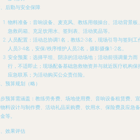
六、后勤与安全保障
物料准备
：音响设备、麦克风、教练用领操台、活动背景板
急救药箱、充足饮用水、签到表、活动奖品等。
人员配置
：活动总协调1名，教练2-3名，现场引导与签到工
人员3-4名，安保/秩序维护人员2名，摄影摄像1-2名。
安全预案
：选择平坦、阴凉的活动场地；活动前强调量力而
行，不适即止；现场配备基础急救物资并与就近医疗机构保
应急联系；为活动购买公众责任险。
七、预算规划（略）
初步预算需涵盖：教练劳务费、场地使用费、音响设备租赁费、
传物料设计与制作费、活动礼品采购费、饮用水、保险费及应急
用金等。
八、效果评估