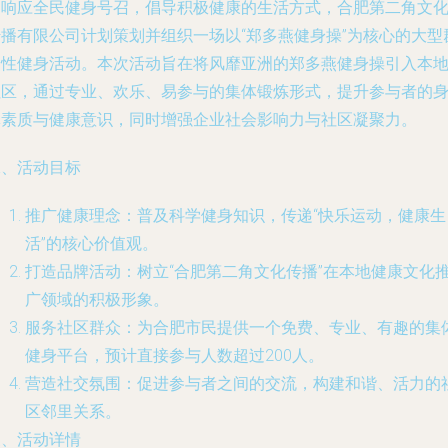
为响应全民健身号召，倡导积极健康的生活方式，合肥第二角文
传播有限公司计划策划并组织一场以“郑多燕健身操”为核心的大型
众性健身活动。本次活动旨在将风靡亚洲的郑多燕健身操引入本
社区，通过专业、欢乐、易参与的集体锻炼形式，提升参与者的
体素质与健康意识，同时增强企业社会影响力与社区凝聚力。
二、活动目标
推广健康理念：普及科学健身知识，传递“快乐运动，健康生
活”的核心价值观。
打造品牌活动：树立“合肥第二角文化传播”在本地健康文化
广领域的积极形象。
服务社区群众：为合肥市民提供一个免费、专业、有趣的集
健身平台，预计直接参与人数超过200人。
营造社交氛围：促进参与者之间的交流，构建和谐、活力的
区邻里关系。
三、活动详情