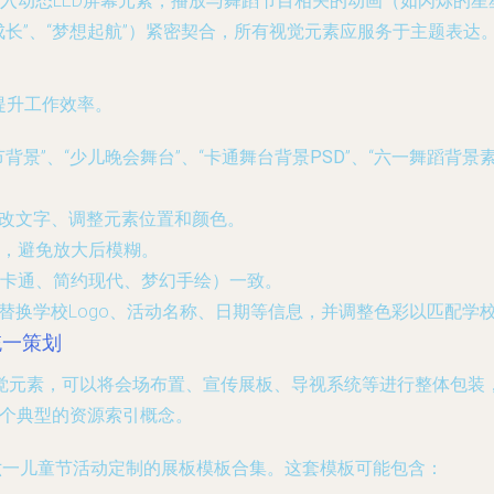
入动态LED屏幕元素，播放与舞蹈节目相关的动画（如闪烁的
长”、“梦想起航”）紧密契合，所有视觉元素应服务于主题表达
提升工作效率。
节背景
”、“
少儿晚会舞台
”、“
卡通舞台背景PSD
”、“
六一舞蹈背景
修改文字、调整元素位置和颜色。
，避免放大后模糊。
卡通、简约现代、梦幻手绘）一致。
，替换学校Logo、活动名称、日期等信息，并调整色彩以匹配学
统一策划
觉元素，可以将会场布置、宣传展板、导视系统等进行整体包装，
一个典型的资源索引概念。
套专为六一儿童节活动定制的展板模板合集。这套模板可能包含：