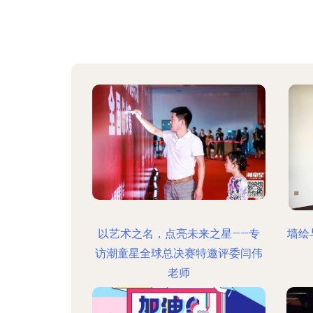
以艺术之名，点亮未来之星——专
墙绘
访潮童星全球总决赛特邀评委闫伟
老师