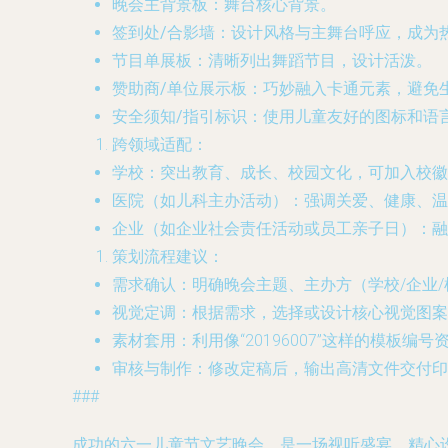
晚会主背景板
：舞台核心背景。
签到处/合影墙
：设计风格与主舞台呼应，成为
节目单展板
：清晰列出舞蹈节目，设计活泼。
赞助商/单位展示板
：巧妙融入卡通元素，避免
安全须知/指引标识
：使用儿童友好的图标和语
跨领域适配
：
学校
：突出教育、成长、校园文化，可加入校徽
医院
（如儿科主办活动）：强调关爱、健康、温
企业
（如企业社会责任活动或员工亲子日）：融
策划流程建议
：
需求确认
：明确晚会主题、主办方（学校/企业
视觉定调
：根据需求，选择或设计核心视觉图案
素材套用
：利用像“20196007”这样的模板
审核与制作
：修改定稿后，输出高清文件交付印
###
成功的六一儿童节文艺晚会，是一场视听盛宴。精心